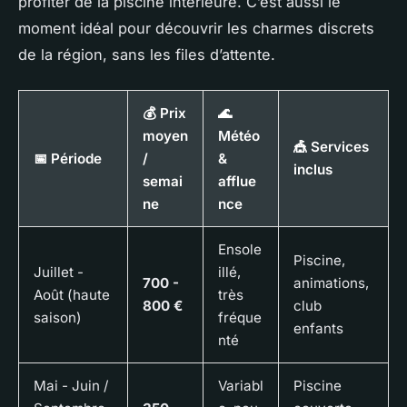
profiter de la piscine intérieure. C’est aussi le
moment idéal pour découvrir les charmes discrets
de la région, sans les files d’attente.
💰 Prix
🌊
moyen
Météo
🎪 Services
📅 Période
/
&
inclus
semai
afflue
ne
nce
Ensole
Piscine,
Juillet -
illé,
700 -
animations,
Août (haute
très
800 €
club
saison)
fréque
enfants
nté
Mai - Juin /
Variabl
Piscine