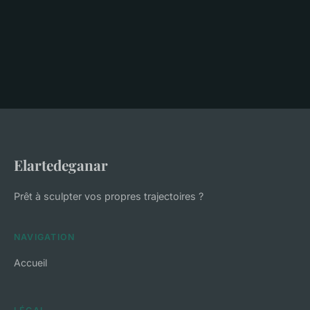
Elartedeganar
Prêt à sculpter vos propres trajectoires ?
NAVIGATION
Accueil